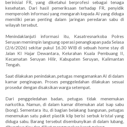
berinisial FR, yang diketahui berprofesi sebagai tenaga
kesehatan. Dari hasil pemeriksaan terhadap FR, penyidik
memperoleh informasi yang mengarah kepada AI yang diduga
memiliki peran penting dalam jaringan peredaran sabu di
wilayah tersebut.
Menindaklanjuti informasi itu, Kasatresnarkoba Polres
Seruyan memimpin langsung operasi penangkapan pada Selasa
(2/6/2026) sekitar pukul 16.30 WIB di sebuah home stay di
Jalan KI Hajar Dewantara, Kelurahan Kuala Pembuang II,
Kecamatan Seruyan Hilir, Kabupaten Seruyan, Kalimantan
Tengah.
Saat dilakukan penindakan, petugas mengamankan AI di dalam
kamar penginapan. Proses penggeledahan dilakukan sesuai
prosedur dengan disaksikan warga setempat.
Dari penggeledahan badan, petugas tidak menemukan
narkotika. Namun, di dalam kamar ditemukan alat isap sabu
(bong). Sementara itu, di bagian belakang bangunan, petugas
menemukan satu paket plastik klip berisi serbuk kristal yang
diduga sabu. Barang tersebut disembunyikan di dalam lubang,
dibungkus tisu dan diikat menggunakan karet gelang.