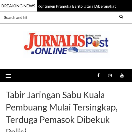
BREAKING NEWS
58 Anggota Kontingen Pramuka Barito Utara Diberangkatkan ke Ja
 Aug 2026
Tabir Jaringan Sabu Kuala
Pembuang Mulai Tersingkap,
Terduga Pemasok Dibekuk
Polisi