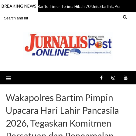
BREAKING NEWS
Barito Timur Terima Hibah 70 Unit Starlink, Perkuat In
06 Aug 2026
Wakapolres Bartim Pimpin
Upacara Hari Lahir Pancasila
2026, Tegaskan Komitmen
Persatuan dan Pengamalan