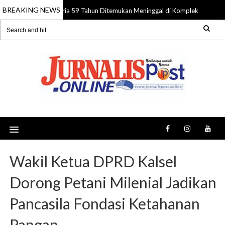
BREAKING NEWS
Pria 59 Tahun Ditemukan Meninggal di Komplek Pasar Sub
08 Aug 2026
Wakil Ketua DPRD Kalsel
Dorong Petani Milenial Jadikan
Pancasila Fondasi Ketahanan
Pangan