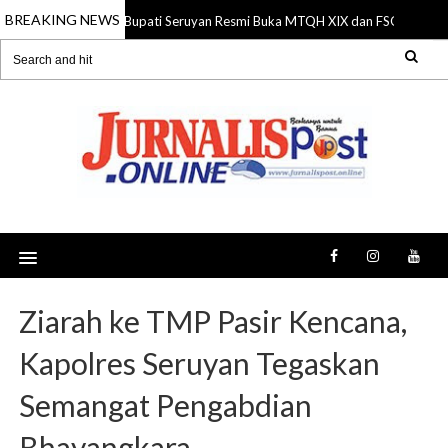
BREAKING NEWS
Bupati Seruyan Resmi Buka MTQH XIX dan FSQ 2026, Do
06 Aug 2026
Ziarah ke TMP Pasir Kencana,
Kapolres Seruyan Tegaskan
Semangat Pengabdian
Bhayangkara