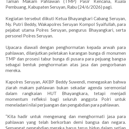
Taman Makam Pahlawan (TMP) Pasir Kencana, Kuala
Pembuang, Kabupaten Seruyan, Rabu (24/6/2026) pagi.
Kegiatan tersebut diikuti Ketua Bhayangkari Cabang Seruyan,
Ny. Putri Beddy, Wakapolres Seruyan Kompol Syaifullah, para
pejabat utama Polres Seruyan, pengurus Bhayangkari, serta
personel Polres Seruyan.
Upacara diawali dengan penghormatan kepada arwah para
pahlawan, dilanjutkan peletakan karangan bunga di monumen
TMP dan prosesi tabur bunga di pusara para pejuang bangsa
sebagai bentuk penghormatan atas jasa dan pengorbanan
mereka.
Kapolres Seruyan, AKBP Beddy Suwendi, menegaskan bahwa
ziarah makam pahlawan bukan sekadar agenda seremonial
dalam rangkaian HUT Bhayangkara, tetapi menjadi
momentum refleksi bagi seluruh anggota Polri untuk
meneladani nilai perjuangan dan pengabdian para pahlawan.
“Kita hadir untuk mengenang dan menghormati jasa para
pahlawan yang telah berkorban demi bangsa dan negara.
Semangat pengabdian mereka harus terus hidup dalam setiap