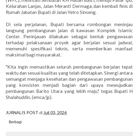
(WFC), melintasi Jembatan KH Hasan Basri, menuju Pasar Ipu,
Kelurahan Lanjas, Jalan Meranti Dermaga, dan kembali finis di
Rumah Jabatan Bupati di Jalan Yetro Sinseng.
Di sela perjalanan, Bupati bersama rombongan meninjau
langsung pembangunan jalan di kawasan Komplek Islamic
Center. Peninjauan dilakukan sebagai bentuk pengawasan
terhadap pelaksanaan proyek agar berjalan sesuai jadwal,
memenuhi spesifikasi teknis, serta memberikan manfaat
maksimal bagi masyarakat.
"Kita ingin memastikan seluruh pembangunan berjalan tepat
waktu dan sesuai kualitas yang telah ditetapkan. Sinergi antara
semangat menjaga kesehatan dan pengawasan pembangunan
yang konsisten menjadi bagian dari upaya mewujudkan
pembangunan Barito Utara yang lebih maju," tegas Bupati H
Shalahuddin. (emca/jp).
JURNALIS POST
di
Juli 03, 2026
Berbagi