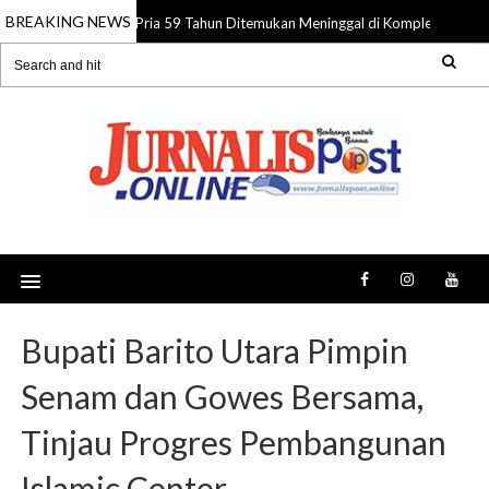
BREAKING NEWS
Pria 59 Tahun Ditemukan Meninggal di Komplek Pasar Su
08 Aug 2026
Bupati Barito Utara Pimpin
Senam dan Gowes Bersama,
Tinjau Progres Pembangunan
Islamic Center