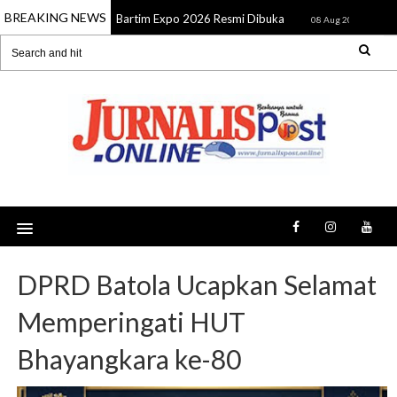
BREAKING NEWS
Bartim Expo 2026 Resmi Dibuka
SMSI 
08 Aug 2026
08 Aug 2026
DPRD Batola Ucapkan Selamat
Memperingati HUT
Bhayangkara ke-80