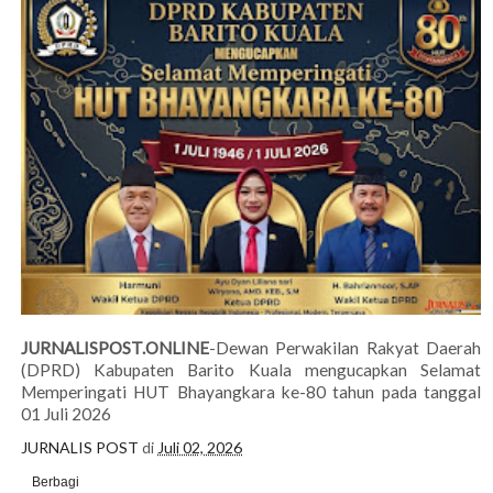
JURNALISPOST.ONLINE
-Dewan Perwakilan Rakyat Daerah
(DPRD) Kabupaten Barito Kuala mengucapkan Selamat
Memperingati HUT Bhayangkara ke-80 tahun pada tanggal
01 Juli 2026
JURNALIS POST
di
Juli 02, 2026
Berbagi