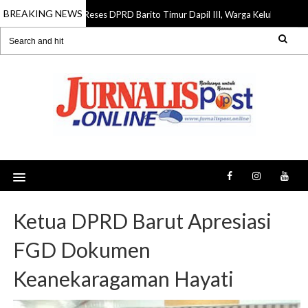
BREAKING NEWS
Reses DPRD Barito Timur Dapil III, Warga Keluhkan Jalan R
07 Aug 2026
Ketua DPRD Barut Apresiasi
FGD Dokumen
Keanekaragaman Hayati