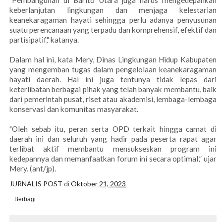
"Pembangunan di Barito Utara juga harus mengedepankan
keberlanjutan lingkungan dan menjaga kelestarian
keanekaragaman hayati sehingga perlu adanya penyusunan
suatu perencanaan yang terpadu dan komprehensif, efektif dan
partisipatif," katanya.
Dalam hal ini, kata Mery, Dinas Lingkungan Hidup Kabupaten
yang mengemban tugas dalam pengelolaan keanekaragaman
hayati daerah. Hal ini juga tentunya tidak lepas dari
keterlibatan berbagai pihak yang telah banyak membantu, baik
dari pemerintah pusat, riset atau akademisi, lembaga-lembaga
konservasi dan komunitas masyarakat.
"Oleh sebab itu, peran serta OPD terkait hingga camat di
daerah ini dan seluruh yang hadir pada peserta rapat agar
terlibat aktif membantu mensukseskan program ini
kedepannya dan memanfaatkan forum ini secara optimal,” ujar
Mery. (ant/jp).
JURNALIS POST
di
Oktober 21, 2023
Berbagi