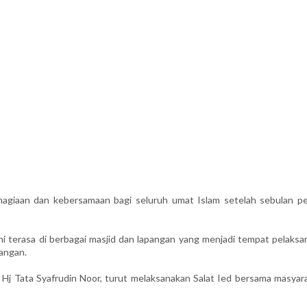
giaan dan kebersamaan bagi seluruh umat Islam setelah sebulan p
ni terasa di berbagai masjid dan lapangan yang menjadi tempat pelaksa
dangan.
 Tata Syafrudin Noor, turut melaksanakan Salat Ied bersama masyara