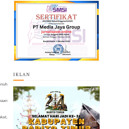
IKLAN
enuh
naan
kat,