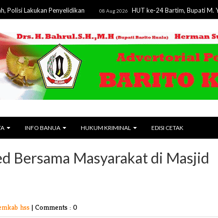
akukan Penyelidikan
HUT ke-24 Bartim, Bupati M. Yamin Teg
08 Aug 2026
TA
INFO BANUA
HUKUM KRIMINAL
EDISI CETAK
ed Bersama Masyarakat di Masjid
emkab hss
|
Comments : 0