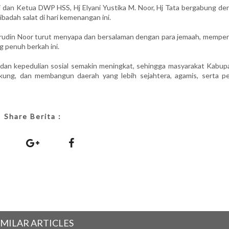
 dan Ketua DWP HSS, Hj Elyani Yustika M. Noor, Hj Tata bergabung de
adah salat di hari kemenangan ini.
afrudin Noor turut menyapa dan bersalaman dengan para jemaah, memper
g penuh berkah ini.
dan kepedulian sosial semakin meningkat, sehingga masyarakat Kabup
kung, dan membangun daerah yang lebih sejahtera, agamis, serta p
Share Berita :
IMILAR ARTICLES