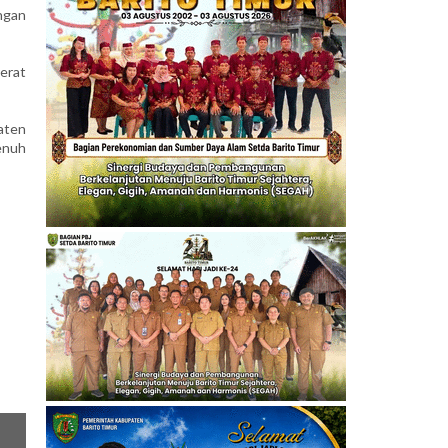
ngan
erat
aten
enuh