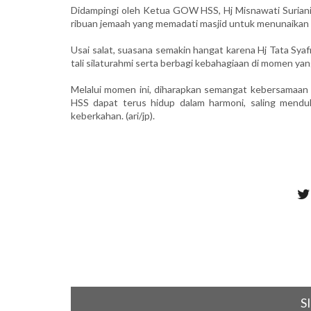
Didampingi oleh Ketua GOW HSS, Hj Misnawati Suriani
ribuan jemaah yang memadati masjid untuk menunaikan ib
Usai salat, suasana semakin hangat karena Hj Tata Sy
tali silaturahmi serta berbagi kebahagiaan di momen yan
Melalui momen ini, diharapkan semangat kebersamaan 
HSS dapat terus hidup dalam harmoni, saling mendu
keberkahan. (ari/jp).
S