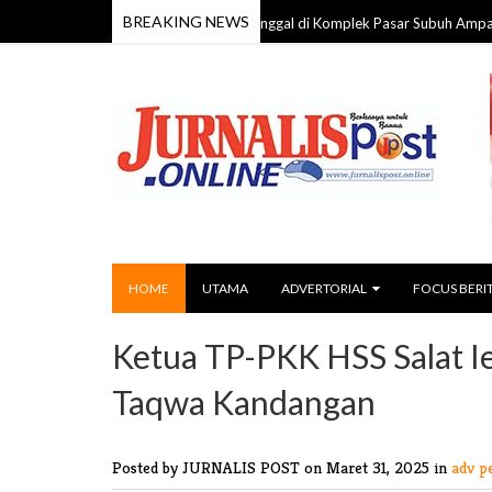
BREAKING NEWS
Pria 59 Tahun Ditemukan Meninggal di Komplek Pasar Subuh Ampah, Polisi L
HOME
UTAMA
ADVERTORIAL
FOCUS BERI
Ketua TP-PKK HSS Salat I
Taqwa Kandangan
Posted by JURNALIS POST
on Maret 31, 2025 in
adv p