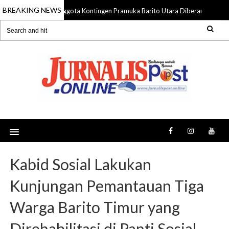
BREAKING NEWS
58 Anggota Kontingen Pramuka Barito Utara Diberangkatkan 
09 Aug 2026
Kabid Sosial Lakukan
Kunjungan Pemantauan Tiga
Warga Barito Timur yang
Direhabilitasi di Panti Sosial