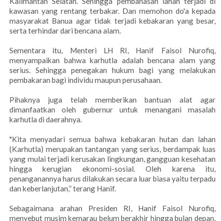
Kalimantan Selatan. Sehingga pembahasan lahan terjadi di
kawasan yang rentang terbakar. Dan memohon do'a kepada
masyarakat Banua agar tidak terjadi kebakaran yang besar,
serta terhindar dari bencana alam.
‎Sementara itu, Menteri LH RI, Hanif Faisol Nurofiq,
menyampaikan bahwa karhutla adalah bencana alam yang
serius. Sehingga penegakan hukum bagi yang melakukan
pembakaran bagi individu maupun perusahaan.
Pihaknya juga telah memberikan bantuan alat agar
dimanfaatkan oleh gubernur untuk menangani masalah
karhutla di daerahnya.
‎"Kita menyadari semua bahwa kebakaran hutan dan lahan
(Karhutla) merupakan tantangan yang serius, berdampak luas
yang mulai terjadi kerusakan lingkungan, gangguan kesehatan
hingga kerugian ekonomi-sosial. Oleh karena itu,
penanganannya harus dilakukan secara luar biasa yaitu terpadu
dan keberlanjutan,” terang Hanif.
‎Sebagaimana arahan Presiden RI, Hanif Faisol Nurofiq,
menyebut musim kemarau belum berakhir hingga bulan depan.