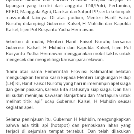
lapangan yang terdiri dari anggota TNI/Polri, Pertamina,
BPBD, Manggala Agni, Damkar dan Satpol PP, serta kelompok
masyarakat lainnya. Di atas podium, Menteri Hanif Faisol
Nurofiq didampingi Gubernur Kalsel, H Muhidin dan Kapolda
Kalsel, Irjen Pol Rosyanto Yudha Hermawan.
‎Sebelum di mulai, Menteri Hanif Faisol Nurofiq bersama
Gubernur Kalsel, H Muhidin dan Kapolda Kalsel, Irjen Pol
Rosyanto Yudha Hermawan menggunakan mobil taktis untuk
mengecek dan mengelilingi barisan para relawan.
‎"kami atas nama Pemerintah Provinsi Kalimantan Selatan
mengucapkan terima kasih kepada Menteri Lingkungan Hidup
(LH) RI, Hanif Faisol Nurofiq yang hari ini memimpin apel siaga
dan gelar pasukan, karena kita statusnya siap siaga. Dan hari
ini sudah meninjau kawasan Banjarbaru dan Martapura untuk
melihat titik api,” ucap Gubernur Kalsel, H Muhidin seusai
kegiatan apel.
‎Selama peninjauan itu, Gubernur H Muhidin, mengungkapkan
bahwa ada titik api (hotspot) dan pembukaan lahan yang
terjadi di sejumlah tempat tersebut. Dan telah dilakukan