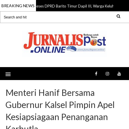
BREAKING NEWS
Reses DPRD Barito Timur Dapil III, Warga Keluhkan Jalan Ru
07 Aug 2026
Menteri Hanif Bersama
Gubernur Kalsel Pimpin Apel
Kesiapsiagaan Penanganan
Karhutla