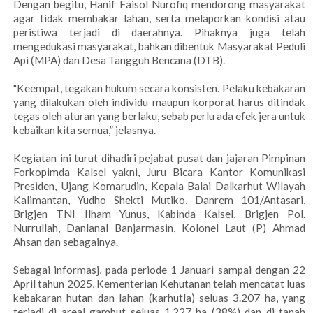
‎Dengan begitu, Hanif Faisol Nurofiq mendorong masyarakat
agar tidak membakar lahan, serta melaporkan kondisi atau
peristiwa terjadi di daerahnya. Pihaknya juga telah
mengedukasi masyarakat, bahkan dibentuk Masyarakat Peduli
Api (MPA) dan Desa Tangguh Bencana (DTB).
‎"Keempat, tegakan hukum secara konsisten. Pelaku kebakaran
yang dilakukan oleh individu maupun korporat harus ditindak
tegas oleh aturan yang berlaku, sebab perlu ada efek jera untuk
kebaikan kita semua,” jelasnya.
‎Kegiatan ini turut dihadiri pejabat pusat dan jajaran Pimpinan
Forkopimda Kalsel yakni, Juru Bicara Kantor Komunikasi
Presiden, Ujang Komarudin, Kepala Balai Dalkarhut Wilayah
Kalimantan, Yudho Shekti Mutiko, Danrem 101/Antasari,
Brigjen TNI Ilham Yunus, Kabinda Kalsel, Brigjen Pol.
Nurrullah, Danlanal Banjarmasin, Kolonel Laut (P) Ahmad
Ahsan dan sebagainya.
‎Sebagai informasj, pada periode 1 Januari sampai dengan 22
April tahun 2025, Kementerian Kehutanan telah mencatat luas
kebakaran hutan dan lahan (karhutla) seluas 3.207 ha, yang
terjadi di areal gambut seluas 1.227 ha (38%) dan di tanah