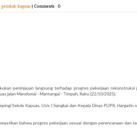
v pemkab kapuas
|
Comments : 0
an peninjauan langsung terhadap progres pekerjaan rekonstruksi j
uas jalan Mandomai - Mantangai - Timpah, Rabu (22/10/2025).
pingi Sekda Kapuas, Usis I Sangkai dan Kepala Dinas PUPR, Hargatin s
emastikan bahwa progres pekerjaan sesuai dengan perencanaan dan ta