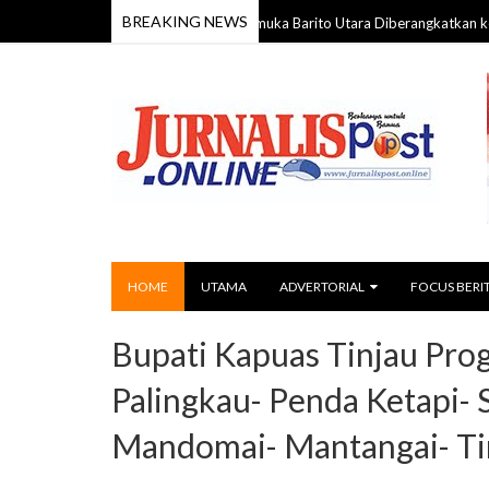
BREAKING NEWS
58 Anggota Kontingen Pramuka Barito Utara Diberangkatkan ke Jamnas 
026
HOME
UTAMA
ADVERTORIAL
FOCUS BERI
Bupati Kapuas Tinjau Pro
Palingkau- Penda Ketapi- 
Mandomai- Mantangai- T