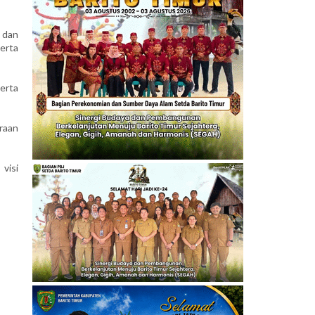
g dan
erta
erta
raan
visi