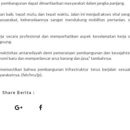
il pembangunan dapat dimanfaatkan masyarakat dalam jangka panjang.
an baik, tepat mutu, dan tepat waktu. Jalan ini menjadi akses vital yan
yarakat, keberadaannya sangat mendukung mobilitas pertanian, s
rja secara profesional dan memperhatikan aspek keselamatan kerja s
gsung.
ektivitas antarwilayah demi pemerataan pembangunan dan kesejahte
omi baru dan memperlancar arus barang dan jasa," tambahnya.
n memastikan bahwa pembangunan infrastruktur terus berjalan sesuai 
rakatnya. (fah/hru/jp).
Share Berita :