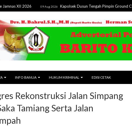
XII 2026
Kapolsek Dusun Tengah Pimpin Ground Check Hots
09 Aug 2026
TA
INFO BANUA
HUKUM KRIMINAL
EDISI CETAK
gres Rekonstruksi Jalan Simpang
Saka Tamiang Serta Jalan
impah