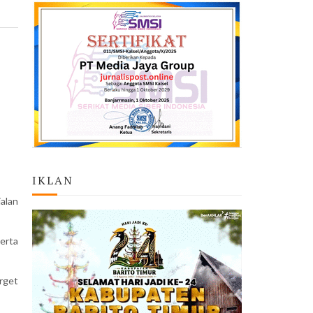
IKLAN
alan
erta
rget