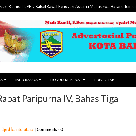
i I DPRD Kalsel Kawal Renovasi Asrama Mahasiswa Hasanuddin di Surabaya, Pa
TA
INFO BANUA
HUKUM KRIMINAL
EDISI CETAK
apat Paripurna IV, Bahas Tiga
 dprd barito utara
|
Comments : 0