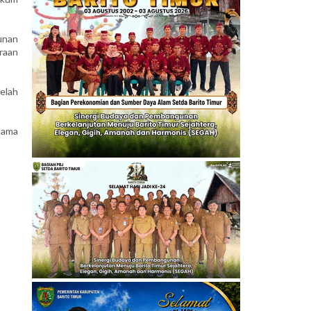
sunan
raan
elah
sama