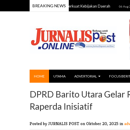
BREAKING NEWS
an Rakyat DKI Jakarta untuk Perkuat Kebijakan Daerah
Komis
06 Aug 2026
HOME
UTAMA
ADVERTORIAL
FOCUS BERI
DPRD Barito Utara Gelar R
Raperda Inisiatif
Posted by JURNALIS POST
on Oktober 20, 2025 in
adv