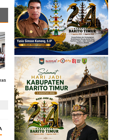
kan
A