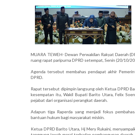
MUARA TEWEH- Dewan Perwakilan Rakyat Daerah (DPRD)
ruang rapat paripurna DPRD setempat, Senin (20/10/20
Agenda tersebut membahas pendapat akhir Pemerinta
DPRD.
Rapat tersebut dipimpin langsung oleh Ketua DPRD Barit
kesempatan itu, Wakil Bupati Barito Utara, Felix So
pejabat dari organisasi perangkat daerah.
Adapun tiga Raperda yang menjadi fokus pembahasa
bantuan hukum bagi masyarakat miskin.
Ketua DPRD Barito Utara, Hj Mery Rukaini, menyampaik
tanggung jawab moral terhadap pembangunan daerah, 