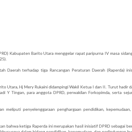
 Kabupaten Barito Utara menggelar rapat paripurna IV masa sidang 
25).
h Daerah terhadap tiga Rancangan Peraturan Daerah (Raperda) inisi
o Utara, Hj Mery Rukaini didampingi Wakil Ketua I dan II. Turut hadir 
enadi Y Tingan, para anggota DPRD, perwakilan Forkopimda, serta seju
n meliputi penyelenggaraan penghargaan pendidikan, kepemudaan,
an bahwa ketiga Raperda ini merupakan hasil inisiatif DPRD sebagai be
khususnya dalam bidang pendidikan, kepemudaan, dan perlindungan h