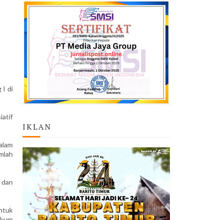
I di
atif
IKLAN
dalam
mlah
 dan
ntuk
ukum