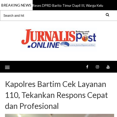
BREAKING NEWS
Reses DPRD Barito Timur Dapil III, Warga Keluhkan Jalan R
07 Aug 2026
Kapolres Bartim Cek Layanan
110, Tekankan Respons Cepat
dan Profesional