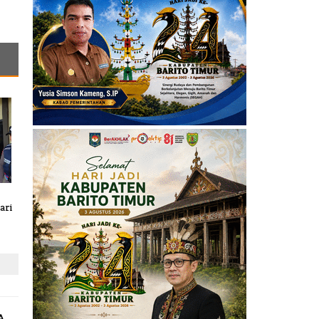
ari
A