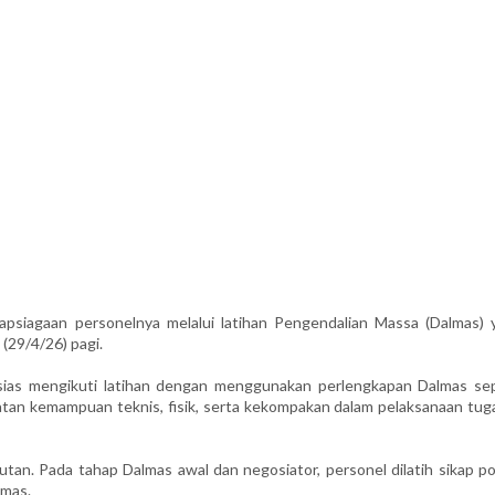
psiagaan personelnya melalui latihan Pengendalian Massa (Dalmas) 
 (29/4/26) pagi.
sias mengikuti latihan dengan menggunakan perlengkapan Dalmas sep
tan kemampuan teknis, fisik, serta kekompakan dalam pelaksanaan tuga
utan. Pada tahap Dalmas awal dan negosiator, personel dilatih sikap p
almas.