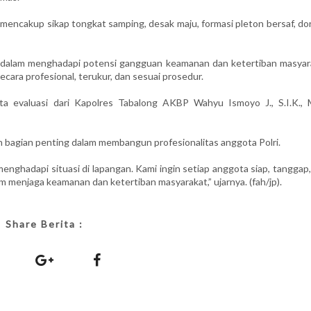
 mencakup sikap tongkat samping, desak maju, formasi pleton bersaf, d
l dalam menghadapi potensi gangguan keamanan dan ketertiban masyar
ara profesional, terukur, dan sesuai prosedur.
rta evaluasi dari Kapolres Tabalong AKBP Wahyu Ismoyo J., S.I.K., M
bagian penting dalam membangun profesionalitas anggota Polri.
menghadapi situasi di lapangan. Kami ingin setiap anggota siap, tanggap
 menjaga keamanan dan ketertiban masyarakat,” ujarnya. (fah/jp).
Share Berita :