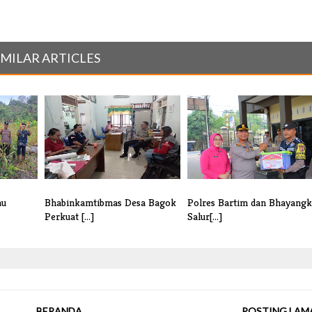
IMILAR ARTICLES
au
Bhabinkamtibmas Desa Bagok
Polres Bartim dan Bhayangk
Perkuat [...]
Salur[...]
BERANDA
POSTING LAM