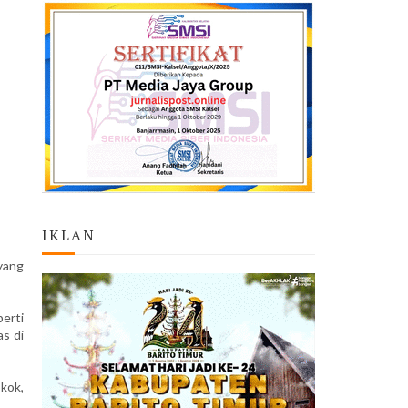
IKLAN
yang
erti
s di
okok,