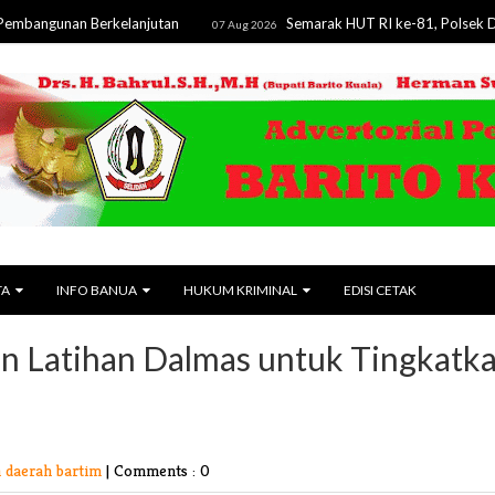
an Berkelanjutan
Semarak HUT RI ke-81, Polsek Dusun Teng
07 Aug 2026
TA
INFO BANUA
HUKUM KRIMINAL
EDISI CETAK
an Latihan Dalmas untuk Tingkatk
 daerah bartim
|
Comments : 0