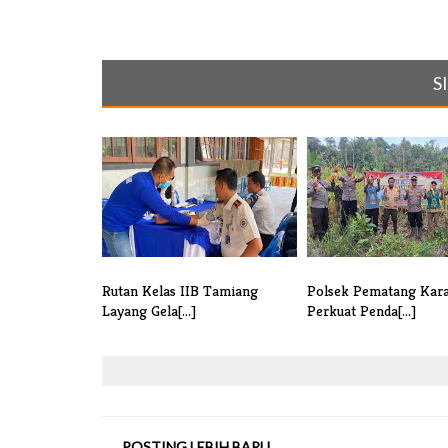
S
Rutan Kelas IIB Tamiang
Polsek Pematang Kar
Layang Gela[...]
Perkuat Penda[...]
POSTING LEBIH BARU