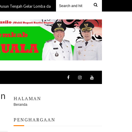
ah Gelar Lomba dan Perkuat Kebersamaan dengan Masyarakat
07 Aug 20
an
HALAMAN
Beranda
PENGHARGAAN