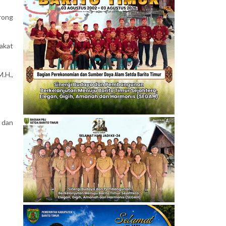
orong
akat
.H.,
, dan