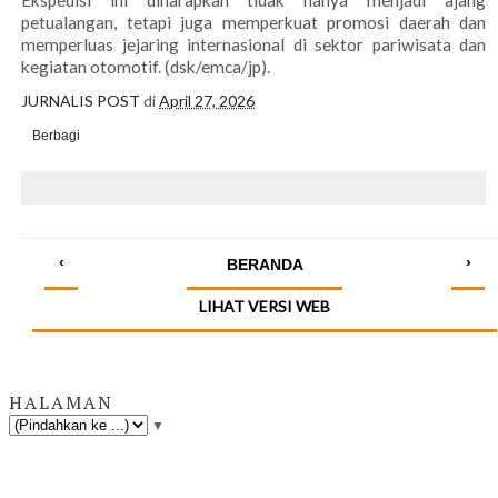
Ekspedisi ini diharapkan tidak hanya menjadi ajang
petualangan, tetapi juga memperkuat promosi daerah dan
memperluas jejaring internasional di sektor pariwisata dan
kegiatan otomotif. (dsk/emca/jp).
JURNALIS POST
di
April 27, 2026
Berbagi
‹
›
BERANDA
LIHAT VERSI WEB
HALAMAN
▼