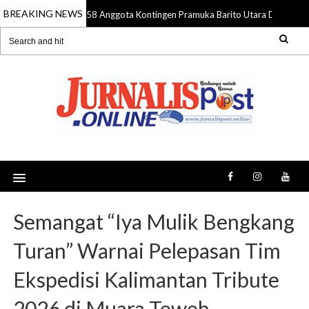
BREAKING NEWS
58 Anggota Kontingen Pramuka Barito Utara Diberangk
09 Aug 2026
Semangat “Iya Mulik Bengkang
Turan” Warnai Pelepasan Tim
Ekspedisi Kalimantan Tribute
2026 di Muara Teweh