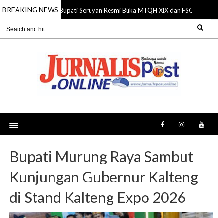
BREAKING NEWS
Bupati Seruyan Resmi Buka MTQH XIX dan FSQ 2026, Do
06 Aug 2026
Bupati Murung Raya Sambut
Kunjungan Gubernur Kalteng
di Stand Kalteng Expo 2026