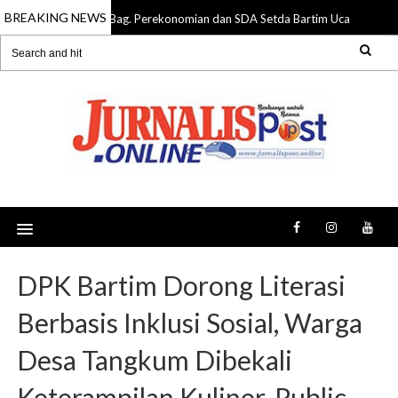
BREAKING NEWS
Bag. Perekonomian dan SDA Setda Bartim Ucapkan Sela
06 Aug 2026
DPK Bartim Dorong Literasi
Berbasis Inklusi Sosial, Warga
Desa Tangkum Dibekali
Keterampilan Kuliner, Public