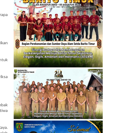
rapa
ikan
ntuk
iksa
mbak
stiwa
aya.
elah