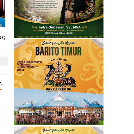
iap
A