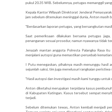
pukul 20.35 WIB. Sebelumnya, petugas memanggil yang
Kepala Kantor Wilayah Direktorat Jenderal Pemasyarak
jam sebelum ditemukan meninggal dunia, Anton masih ber
"Berdasarkan laporan petugas, yang bersangkutan masih 
Saat pemeriksaan dilakukan bersama petugas jaga
penanganan sesuai prosedur, namun nyawanya tidak ter
Jenazah mantan anggota Polresta Palangka Raya itu 
menjalani autopsi guna memastikan penyebab kematian
I Putu menegaskan, pihaknya masih menunggu hasil au
sejumlah saksi, tim juga menelusuri rangkaian peristiw
"Hasil autopsi dan investigasi masih kami tunggu untu
Anton diketahui merupakan terpidana kasus pembunuha
di Kabupaten Katingan. Kasus tersebut sempat menyita 
terjadi.
Sebelum ditemukan tewas, Anton kembali menjadi perh
Temuan senjata api yang dilengkapi senter taktis da