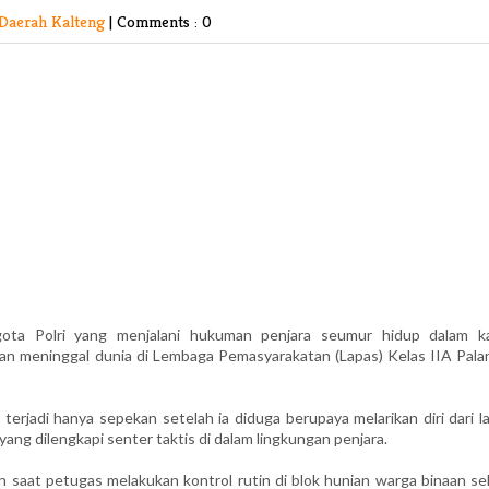
Daerah Kalteng
|
Comments : 0
a Polri yang menjalani hukuman penjara seumur hidup dalam k
kan meninggal dunia di Lembaga Pemasyarakatan (Lapas) Kelas IIA Pala
erjadi hanya sepekan setelah ia diduga berupaya melarikan diri dari l
ang dilengkapi senter taktis di dalam lingkungan penjara.
 saat petugas melakukan kontrol rutin di blok hunian warga binaan sek