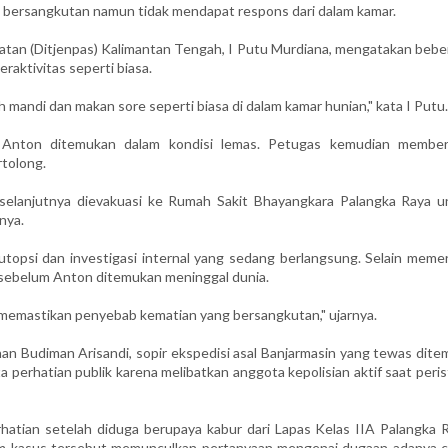
 bersangkutan namun tidak mendapat respons dari dalam kamar.
atan (Ditjenpas) Kalimantan Tengah, I Putu Murdiana, mengatakan bebe
aktivitas seperti biasa.
mandi dan makan sore seperti biasa di dalam kamar hunian," kata I Putu.
, Anton ditemukan dalam kondisi lemas. Petugas kemudian member
tolong.
selanjutnya dievakuasi ke Rumah Sakit Bhayangkara Palangka Raya u
nya.
topsi dan investigasi internal yang sedang berlangsung. Selain memer
a sebelum Anton ditemukan meninggal dunia.
k memastikan penyebab kematian yang bersangkutan," ujarnya.
n Budiman Arisandi, sopir ekspedisi asal Banjarmasin yang tewas dite
perhatian publik karena melibatkan anggota kepolisian aktif saat peri
atian setelah diduga berupaya kabur dari Lapas Kelas IIA Palangka R
lam kasus tersebut memunculkan pertanyaan mengenai dugaan adanya c