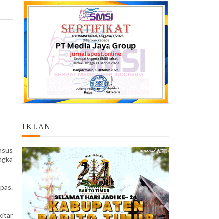
IKLAN
asus
ngka
apas.
itar