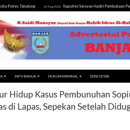
s Tabalong
Kapolres Seruyan Hadiri Pembukaan Pameran da
06 Aug 2026
TA
INFO BANUA
HUKUM KRIMINAL
EDISI CETAK
mur Hidup Kasus Pembunuhan Sopi
s di Lapas, Sepekan Setelah Didu