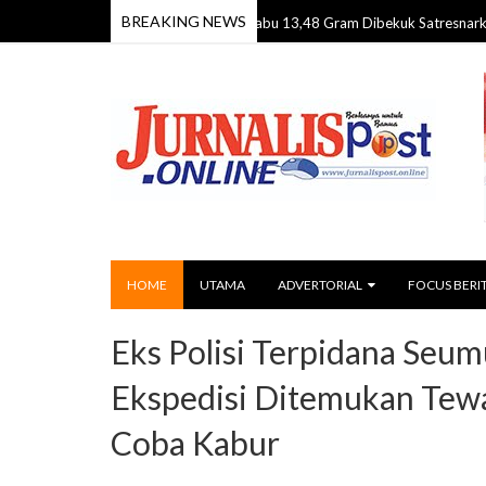
BREAKING NEWS
Digerebek di Jaro, Pengedar Sabu 13,48 Gram Dibekuk Satresnarkoba Polre
HOME
UTAMA
ADVERTORIAL
FOCUS BERI
Eks Polisi Terpidana Seu
Ekspedisi Ditemukan Tewa
Coba Kabur