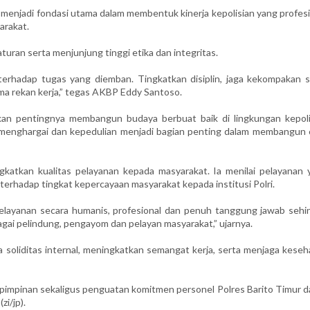
menjadi fondasi utama dalam membentuk kinerja kepolisian yang profesi
arakat.
turan serta menjunjung tinggi etika dan integritas.
terhadap tugas yang diemban. Tingkatkan disiplin, jaga kekompakan s
a rekan kerja,” tegas AKBP Eddy Santoso.
tkan pentingnya membangun budaya berbuat baik di lingkungan kepoli
menghargai dan kepedulian menjadi bagian penting dalam membangun c
katkan kualitas pelayanan kepada masyarakat. Ia menilai pelayanan 
 terhadap tingkat kepercayaan masyarakat kepada institusi Polri.
 pelayanan secara humanis, profesional dan penuh tanggung jawab sehi
gai pelindung, pengayom dan pelayan masyarakat,” ujarnya.
a soliditas internal, meningkatkan semangat kerja, serta menjaga kese
pimpinan sekaligus penguatan komitmen personel Polres Barito Timur d
i/jp).