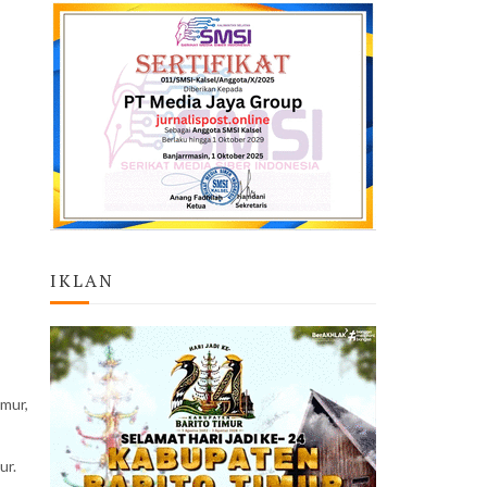
IKLAN
mur,
ur.