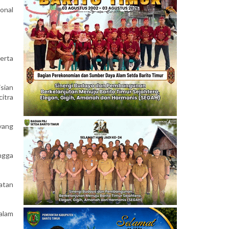
onal
erta
sian
itra
yang
ngga
hatan
alam