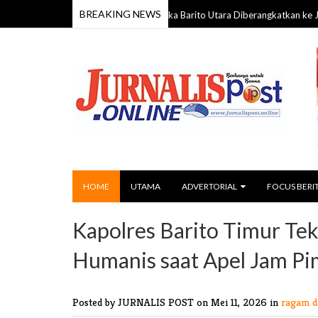
BREAKING NEWS
58 Anggota Kontingen Pramuka Barito Utara Diberangkatkan ke Jamnas XI
HOME
UTAMA
ADVERTORIAL
FOCUS BERI
Kapolres Barito Timur Tek
Humanis saat Apel Jam P
Posted by JURNALIS POST
on Mei 11, 2026 in
ragam d