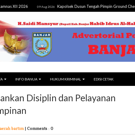
I 2026
Kapolsek Dusun Tengah Pimpin Ground Check Hotspo
09 Aug 2026
TA
INFO BANUA
HUKUM KRIMINAL
EDISI CETAK
ankan Disiplin dan Pelayanan
impinan
aerah bartim
|
Comments : 0