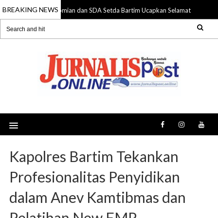
BREAKING NEWS
Bag. Perekonomian dan SDA Setda Bartim Ucapkan Selamat Harjad Ba
g 2026
Kapolres Bartim Tekankan
Profesionalitas Penyidikan
dalam Anev Kamtibmas dan
Pelatihan New EMP