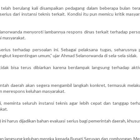
 telah berulang kali disampaikan pedagang dalam beberapa bulan terak
rius dari instansi teknis terkait. Kondisi itu pun memicu kritik masya
lanorwanda menyoroti lambannya respons dinas terkait terhadap perso
mi masyarakat.
rius terhadap persoalan ini. Sebagai pelaksana tugas, seharusnya 
angkut kepentingan umum,” ujar Ahmad Selanorwanda di sela-sela sidak.
tidak bisa terus dibiarkan karena berdampak langsung terhadap aktiv
ntah daerah akan segera mengambil langkah konkret, termasuk melak
mban merespons keluhan masyarakat.
, meminta seluruh instansi teknis agar lebih cepat dan tanggap terh
kat.
) ini harus dijadikan bahan evaluasi serius bagi pemerintah daerah, khus
ikan langsung keluhan mereka kepada Bupati Seruyan dan rombongan. Me