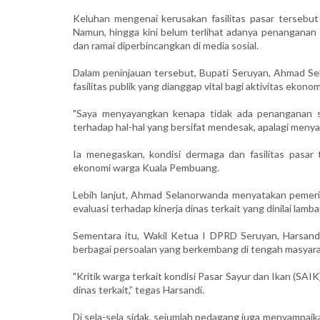
Keluhan mengenai kerusakan fasilitas pasar tersebut
Namun, hingga kini belum terlihat adanya penanganan se
dan ramai diperbincangkan di media sosial.
Dalam peninjauan tersebut, Bupati Seruyan, Ahmad Se
fasilitas publik yang dianggap vital bagi aktivitas ekono
"Saya menyayangkan kenapa tidak ada penanganan se
terhadap hal-hal yang bersifat mendesak, apalagi meny
Ia menegaskan, kondisi dermaga dan fasilitas pasar 
ekonomi warga Kuala Pembuang.
Lebih lanjut, Ahmad Selanorwanda menyatakan pemeri
evaluasi terhadap kinerja dinas terkait yang dinilai la
Sementara itu, Wakil Ketua I DPRD Seruyan, Harsandi
berbagai persoalan yang berkembang di tengah masyara
"Kritik warga terkait kondisi Pasar Sayur dan Ikan (SAIK
dinas terkait,” tegas Harsandi.
Di sela-sela sidak, sejumlah pedagang juga menyampa