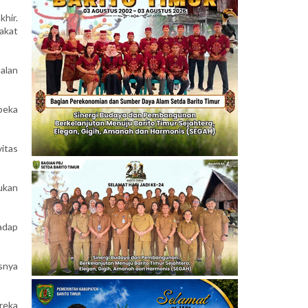
hir.
rakat
alan
peka
itas
ukan
adap
usnya
reka