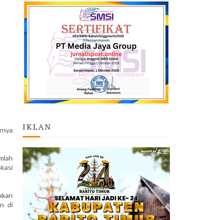
IKLAN
rnya
mlah
okasi
akan
n di