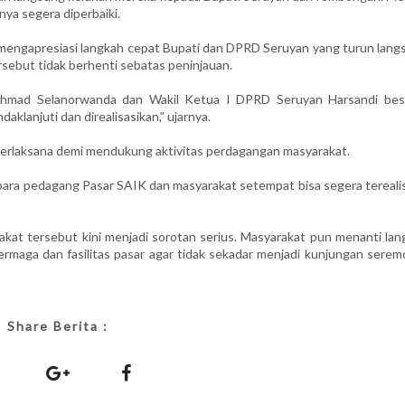
nya segera diperbaiki.
engapresiasi langkah cepat Bupati dan DPRD Seruyan yang turun lang
ersebut tidak berhenti sebatas peninjauan.
Ahmad Selanorwanda dan Wakil Ketua I DPRD Seruyan Harsandi bes
klanjuti dan direalisasikan,” ujarnya.
a terlaksana demi mendukung aktivitas perdagangan masyarakat.
ara pedagang Pasar SAIK dan masyarakat setempat bisa segera terealisa
rakat tersebut kini menjadi sorotan serius. Masyarakat pun menanti la
rmaga dan fasilitas pasar agar tidak sekadar menjadi kunjungan seremo
Share Berita :