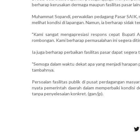
berharap kerusakan dermaga maupun fasilitas pasar lain
Muhammat Sopandi, perwakilan pedagang Pasar SAIK, m
melihat kondisi di lapangan. Namun, ia berharap sidak t
"Kami sangat mengapresiasi respons cepat Bupati 
rombongan. Kami berharap permasalahan ini segera ditinda
Ia juga berharap perbaikan fasilitas pasar dapat seger
"Semoga dalam waktu dekat apa yang menjadi harapan p
tambahnya.
Persoalan fasilitas publik di pusat perdagangan masya
nyata pemerintah daerah dalam memperbaiki kondisi de
tanpa penyelesaian konkret. (gan/jp).