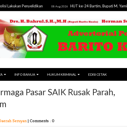
an Penyelidikan
HUT ke-24 Bartim, Bupati M. Yamin Tegaska
08 Aug 2026
TA
INFO BANUA
HUKUM KRIMINAL
EDISI CETAK
rmaga Pasar SAIK Rusak Parah,
am
Daerah Seruyan
|
Comments : 0