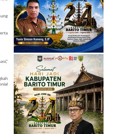
sung
erta
si,”
ngkah
nial