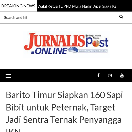
BREAKING NEWS
Wakil Ketua I DPRD Mura Hadiri Apel Siaga Karhutla, D
07 Aug 2026
Barito Timur Siapkan 160 Sapi
Bibit untuk Peternak, Target
Jadi Sentra Ternak Penyangga
IKN