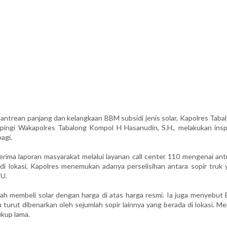
ntrean panjang dan kelangkaan BBM subsidi jenis solar, Kapolres Tabal
mpingi Wakapolres Tabalong Kompol H Hasanudin, S.H., melakukan insp
agi.
erima laporan masyarakat melalui layanan call center 110 mengenai ant
di lokasi, Kapolres menemukan adanya perselisihan antara sopir truk 
BU.
rnah membeli solar dengan harga di atas harga resmi. Ia juga menyebut
turut dibenarkan oleh sejumlah sopir lainnya yang berada di lokasi. M
ukup lama.