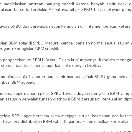
 menjelaskan antrean panjang terjadi karena banyak sopir tidak d
asan barcode terblokir. Akibatnya, pihak SPBU tidak melayani pengi
awas SPBU dan perwakilan sopir kemudian diminta memberikan ketera
isian BBM solar di SPBU Maburai kembali berjalan normal sesuai aturan
 mengantre pengisian BBM subsidi.
kan pengecekan ke SPBU Kasiau. Dalam kunjungannya, Kapolres menega
 standar dan tidak mencampurkan solar dengan Dexlite.
 menindaklanjuti laporan para sopir maupun pihak SPBU guna memast
ribusi BBM subsidi.
n para sopir maupun pihak SPBU terkait dugaan pengisian BBM yang t
an ataupun penyalahgunaan distribusi BBM bersubsidi, tentu akan dipr
gelola SPBU agar bersama-sama menjaga situasi keamanan dan ketert
aturan pendistribusian BBM subsidi agar tidak menimbulkan keresahan.