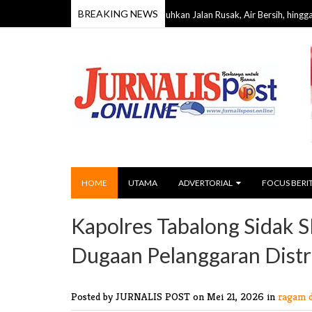
BREAKING NEWS
to Timur Dapil III, Warga Keluhkan Jalan Rusak, Air Bersih, hingga Fasilitas P
HOME
UTAMA
ADVERTORIAL
FOCUS BERI
Kapolres Tabalong Sidak S
Dugaan Pelanggaran Dist
Posted by JURNALIS POST
on Mei 21, 2026 in
ragam 