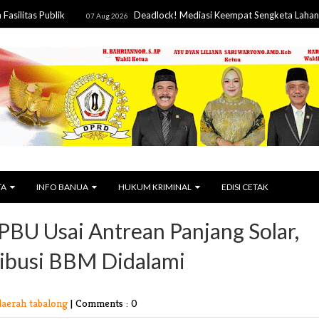
ublik
Deadlock! Mediasi Keempat Sengketa Lahan Yupelis-P
07 Aug 2026
TA
INFO BANUA
HUKUM KRIMINAL
EDISI CETAK
PBU Usai Antrean Panjang Solar,
ribusi BBM Didalami
daerah tabalong
|
Comments : 0