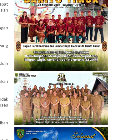
apat
sian
ngan
 yang
skan
ikan
idak
oses
iban