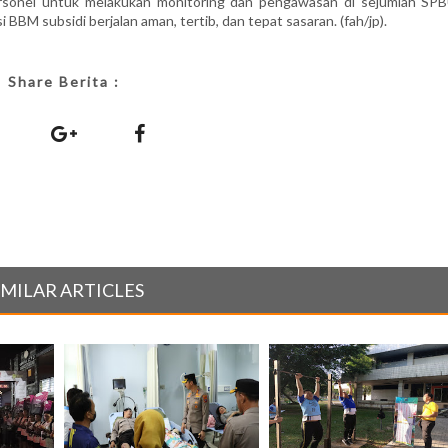
ersonel untuk melakukan monitoring dan pengawasan di sejumlah SPB
BM subsidi berjalan aman, tertib, dan tepat sasaran. (fah/jp).
Share Berita :
IMILAR ARTICLES