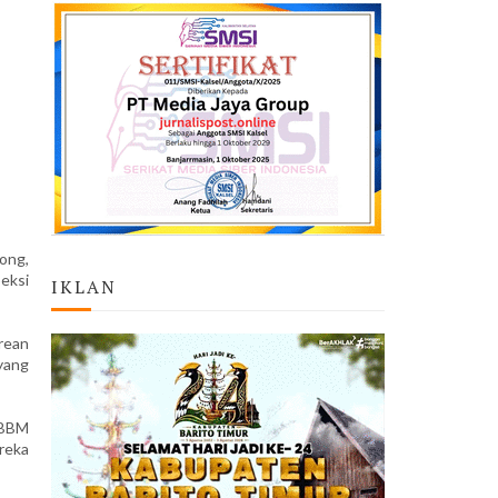
ong,
eksi
IKLAN
rean
yang
 BBM
ereka