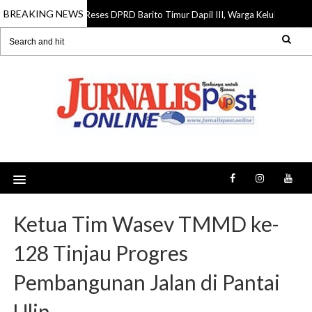
BREAKING NEWS
Reses DPRD Barito Timur Dapil III, Warga Keluhkan Jalan R
07 Aug 2026
Ketua Tim Wasev TMMD ke-
128 Tinjau Progres
Pembangunan Jalan di Pantai
Ulin