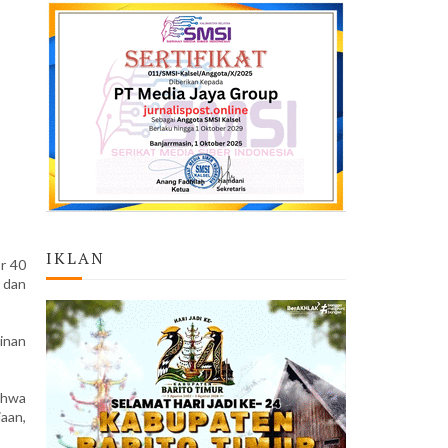
IKLAN
r 40
 dan
pinan
ahwa
aan,