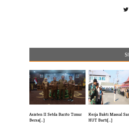
S
Asisten II Setda Barito Timur
Kerja Bakti Massal Sa
Bersa[...]
HUT Barti[...]