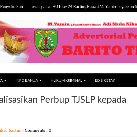
an
HUT ke-24 Bartim, Bupati M. Yamin Tegaskan Sinergi Bu
08 Aug 2026
TA
INFO BANUA
HUKUM KRIMINAL
EDISI CETAK
alisasikan Perbup TJSLP kepada
mkab bartim
|
Comments : 0