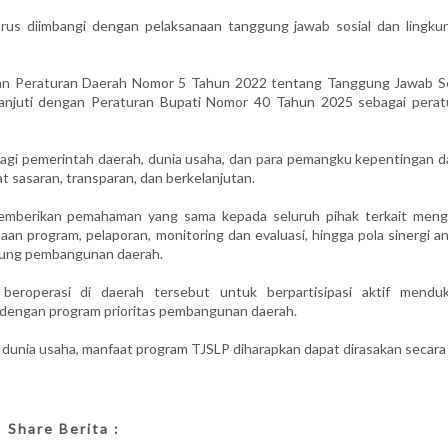
arus diimbangi dengan pelaksanaan tanggung jawab sosial dan lingku
an Peraturan Daerah Nomor 5 Tahun 2022 tentang Tanggung Jawab So
lanjuti dengan Peraturan Bupati Nomor 40 Tahun 2025 sebagai perat
bagi pemerintah daerah, dunia usaha, dan para pemangku kepentingan d
 sasaran, transparan, dan berkelanjutan.
 memberikan pemahaman yang sama kepada seluruh pihak terkait meng
an program, pelaporan, monitoring dan evaluasi, hingga pola sinergi a
kung pembangunan daerah.
beroperasi di daerah tersebut untuk berpartisipasi aktif mendu
 dengan program prioritas pembangunan daerah.
n dunia usaha, manfaat program TJSLP diharapkan dapat dirasakan secara
Share Berita :