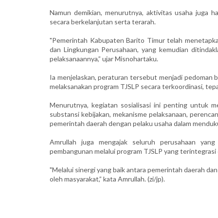
Namun demikian, menurutnya, aktivitas usaha juga h
secara berkelanjutan serta terarah.
"Pemerintah Kabupaten Barito Timur telah menetapk
dan Lingkungan Perusahaan, yang kemudian ditindak
pelaksanaannya,” ujar Misnohartaku.
Ia menjelaskan, peraturan tersebut menjadi pedoman 
melaksanakan program TJSLP secara terkoordinasi, tepat
Menurutnya, kegiatan sosialisasi ini penting untuk
substansi kebijakan, mekanisme pelaksanaan, perencana
pemerintah daerah dengan pelaku usaha dalam mendu
Amrullah juga mengajak seluruh perusahaan yang 
pembangunan melalui program TJSLP yang terintegrasi
"Melalui sinergi yang baik antara pemerintah daerah da
oleh masyarakat,” kata Amrullah. (zi/jp).