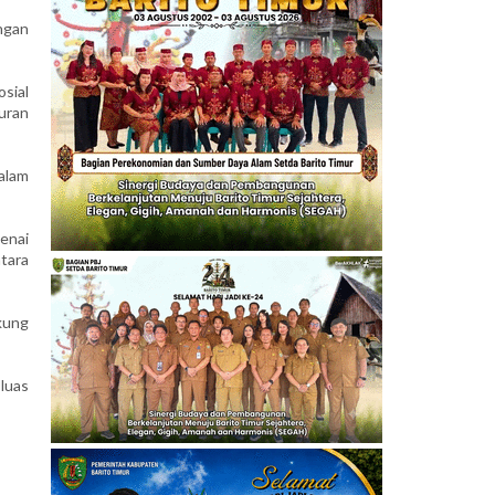
ngan
sial
uran
alam
enai
ntara
kung
 luas