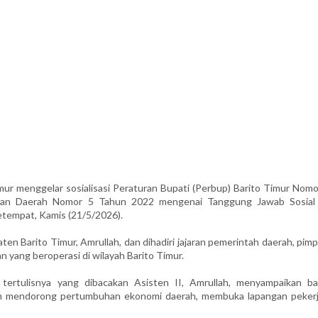
menggelar sosialisasi Peraturan Bupati (Perbup) Barito Timur Nomo
uran Daerah Nomor 5 Tahun 2022 mengenai Tanggung Jawab Sosial
etempat, Kamis (21/5/2026).
en Barito Timur, Amrullah, dan dihadiri jajaran pemerintah daerah, pim
yang beroperasi di wilayah Barito Timur.
 tertulisnya yang dibacakan Asisten II, Amrullah, menyampaikan b
lam mendorong pertumbuhan ekonomi daerah, membuka lapangan pekerj