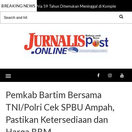
BREAKING NEWS
Pria 59 Tahun Ditemukan Meninggal di Komplek Pasar Su
08 Aug 2026
Pemkab Bartim Bersama
TNI/Polri Cek SPBU Ampah,
Pastikan Ketersediaan dan
Harga BBM