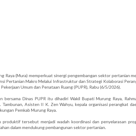
Raya (Mura) memperkuat sinergi pengembangan sektor pertanian mel
 Pertanian Makro Melalui Infrastruktur dan Strategi Kolaborasi Peran
as Pekerjaan Umum dan Penataan Ruang (PUPR), Rabu (6/5/2026).
nan bersama Dinas PUPR itu dihadiri Wakil Bupati Murung Raya, Rahm
. Tambunan, Asisten II K. Zen Wahyu, kepala organisasi perangkat dae
ingkungan Pemkab Murung Raya.
 produktif tersebut menjadi wadah koordinasi dan penyelarasan pro
urahan dalam mendukung pembangunan sektor pertanian.