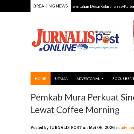
BREAKING NEWS
Bupati Mura Hadiri Rakor Pemerintahan Desa/Kelurahan se-Kalteng, Perkua
HOME
UTAMA
ADVERTORIAL
FOCUS BERI
Pemkab Mura Perkuat Sine
Lewat Coffee Morning
Posted by JURNALIS POST
on Mei 06, 2026 in
adv p