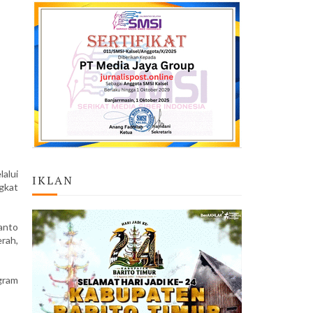
alui
IKLAN
gkat
anto
rah,
gram