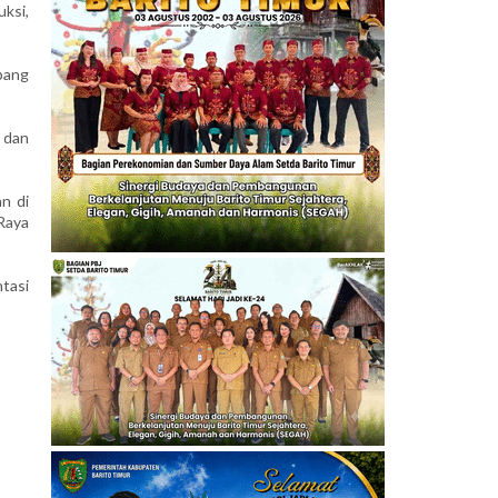
uksi,
pang
, dan
n di
Raya
tasi