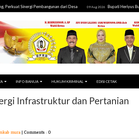
t Sinergi Pembangunan dari Desa
Bupati Heriyus Buka Mura 
09 Aug 2026
TA
INFO BANUA
HUKUM KRIMINAL
EDISI CETAK
rgi Infrastruktur dan Pertanian
emkab mura
|
Comments : 0