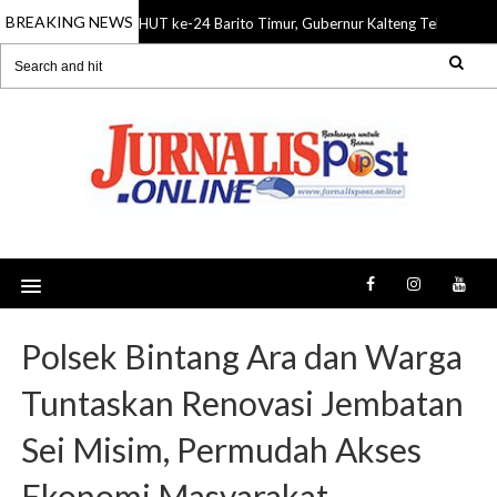
BREAKING NEWS
HUT ke-24 Barito Timur, Gubernur Kalteng Tekankan S
08 Aug 2026
Polsek Bintang Ara dan Warga
Tuntaskan Renovasi Jembatan
Sei Misim, Permudah Akses
Ekonomi Masyarakat