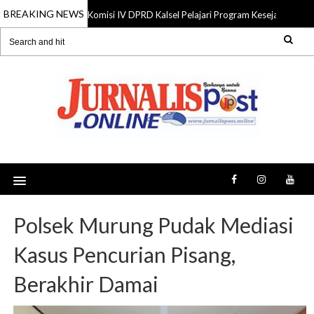
BREAKING NEWS
Komisi IV DPRD Kalsel Pelajari Program Kesejahteraan 
06 Aug 2026
Polsek Murung Pudak Mediasi
Kasus Pencurian Pisang,
Berakhir Damai