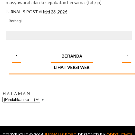
musyawarah dan kesepakatan bersama. (fah/jp).
JURNALIS POST
di
Mei 23, 2026
Berbagi
‹
›
BERANDA
LIHAT VERSI WEB
HALAMAN
▼
COPYRIGHT © 2014
JURNALIS POST.
DESIGNED BY
ODDTHEMES