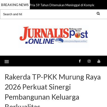
BREAKING NEWS
Pria 59 Tahun Ditemukan Meninggal di Komplek Pasar S
08 Aug 2026
Rakerda TP-PKK Murung Raya
2026 Perkuat Sinergi
Pembangunan Keluarga
Berkualitas