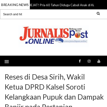
BREAKING NEWS
BEJAT! Pria 60 Tahun Diduga Cabuli Anak di Kuala Pembu
10 Aug 2026
Reses di Desa Sirih, Wakil
Ketua DPRD Kalsel Soroti
Kelangkaan Pupuk dan Dampak
Banjir pada Pertanian