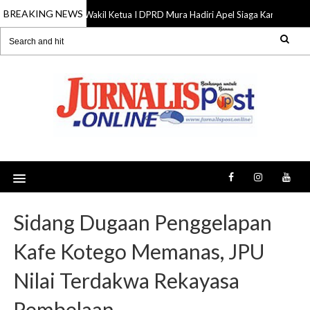
BREAKING NEWS
Wakil Ketua I DPRD Mura Hadiri Apel Siaga Karhutla, Do
07 Aug 2026
Sidang Dugaan Penggelapan
Kafe Kotego Memanas, JPU
Nilai Terdakwa Rekayasa
Pembelaan