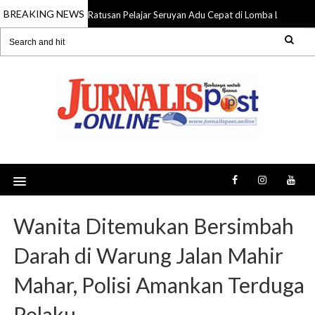
BREAKING NEWS
Ratusan Pelajar Seruyan Adu Cepat di Lomba Lari 5K 
09 Aug 2026
Wanita Ditemukan Bersimbah
Darah di Warung Jalan Mahir
Mahar, Polisi Amankan Terduga
Pelaku