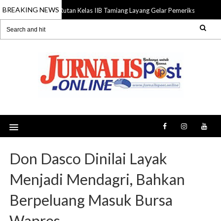
BREAKING NEWS
Rutan Kelas IIB Tamiang Layang Gelar Pemeriksaan Keseh
06 Aug 2026
Don Dasco Dinilai Layak
Menjadi Mendagri, Bahkan
Berpeluang Masuk Bursa
Wapres