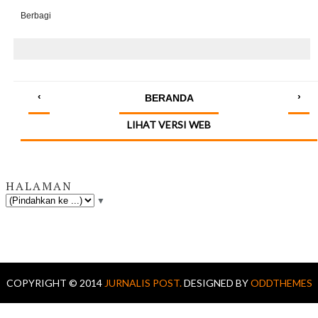
Berbagi
‹
›
BERANDA
LIHAT VERSI WEB
HALAMAN
▼
COPYRIGHT © 2014
JURNALIS POST.
DESIGNED BY
ODDTHEMES