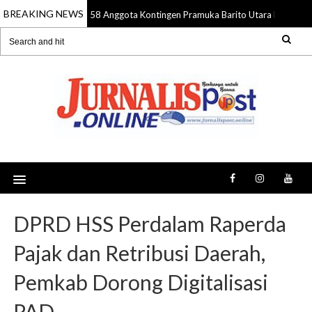
BREAKING NEWS
58 Anggota Kontingen Pramuka Barito Utara Diberangk
09 Aug 2026
DPRD HSS Perdalam Raperda
Pajak dan Retribusi Daerah,
Pemkab Dorong Digitalisasi
PAD