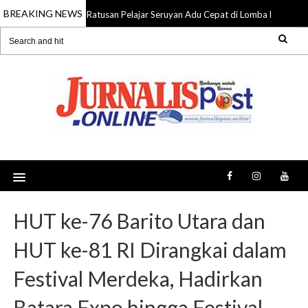
BREAKING NEWS
Ratusan Pelajar Seruyan Adu Cepat di Lomba Lari 5K 
09 Aug 2026
HUT ke-76 Barito Utara dan
HUT ke-81 RI Dirangkai dalam
Festival Merdeka, Hadirkan
Batara Expo hingga Festival