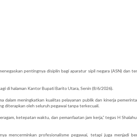
negaskan pentingnya disiplin bagi aparatur sipil negara (ASN) dan te
agi di halaman Kantor Bupati Barito Utara, Senin (8/6/2026).
a dalam meningkatkan kualitas pelayanan publik dan kinerja pemerinta
ng diterapkan oleh seluruh pegawai tanpa terkecuali.
an seragam, ketepatan waktu, dan pemanfaatan jam kerja,” tegas H Shalah
anya mencerminkan profesionalisme pegawai, tetapi juga menjadi be