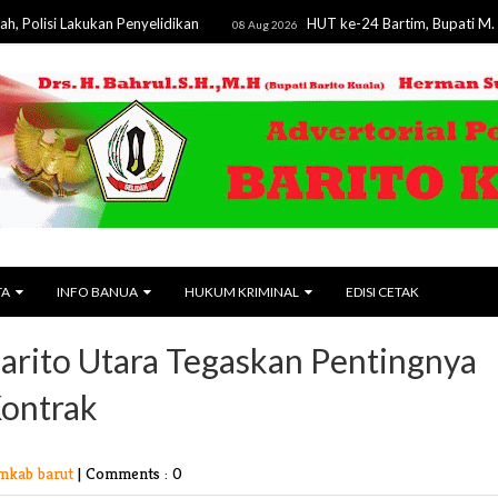
akukan Penyelidikan
HUT ke-24 Bartim, Bupati M. Yamin Teg
08 Aug 2026
TA
INFO BANUA
HUKUM KRIMINAL
EDISI CETAK
Barito Utara Tegaskan Pentingnya
Kontrak
mkab barut
|
Comments : 0