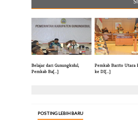
S
Belajar dari Gunungkidul,
Pemkab Barito Utara K
Pemkab Ba[...]
ke DI[...]
POSTING LEBIH BARU