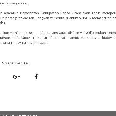
epada masyarakat.
in aparatur, Pemerintah Kabupaten Barito Utara akan terus memper
uh perangkat daerah. Langkah tersebut dilakukan untuk memastikan se
aku.
ga akan menindak tegas setiap pelanggaran disiplin yang ditemukan, ter
ngkungan kerja. Upaya tersebut diharapkan mampu membangun budaya k
pelayanan masyarakat. (emca/jp).
Share Berita :