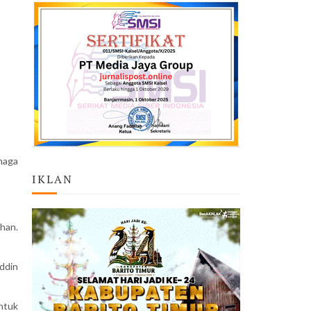
naga
IKLAN
han.
uddin
ntuk