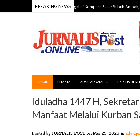
BREAKING NEWS
a 59 Tahun Ditemukan Meninggal di Komplek Pasar Subuh Ampah, Polisi Laku
HOME
UTAMA
ADVERTORIAL
FOCUS BERI
Iduladha 1447 H, Sekretar
Manfaat Melalui Kurban S
Posted by JURNALIS POST
on Mei 29, 2026 in
adv dp