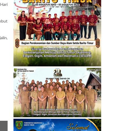
Hari
ebut
lin,