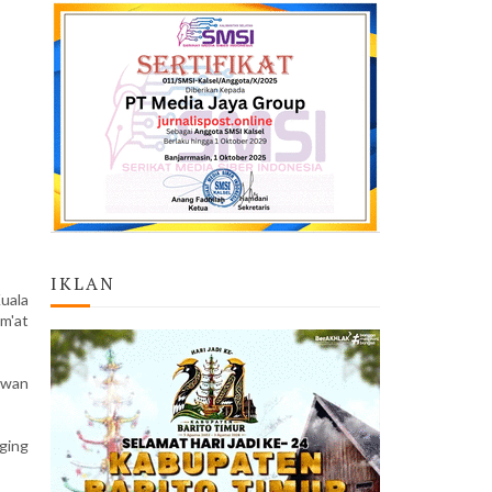
IKLAN
uala
m'at
ewan
ging