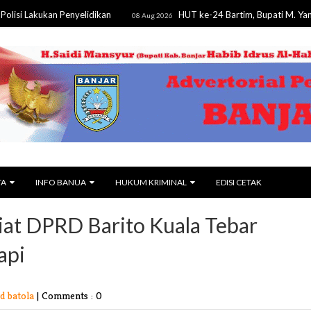
kan Penyelidikan
HUT ke-24 Bartim, Bupati M. Yamin Tegask
08 Aug 2026
TA
INFO BANUA
HUKUM KRIMINAL
EDISI CETAK
iat DPRD Barito Kuala Tebar
api
rd batola
|
Comments : 0