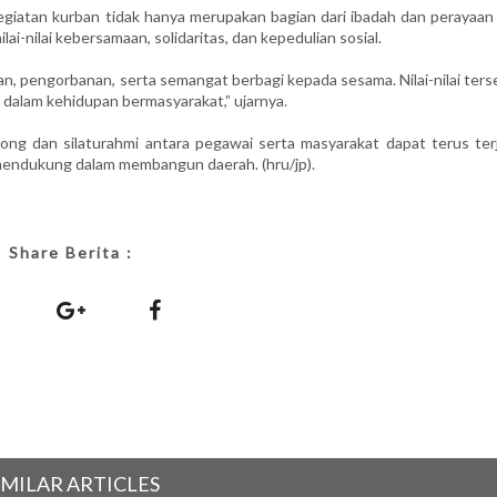
giatan kurban tidak hanya merupakan bagian dari ibadah dan perayaan 
ai-nilai kebersamaan, solidaritas, dan kepedulian sosial.
, pengorbanan, serta semangat berbagi kepada sesama. Nilai-nilai ters
n dalam kehidupan bermasyarakat,” ujarnya.
ong dan silaturahmi antara pegawai serta masyarakat dapat terus terja
 mendukung dalam membangun daerah. (hru/jp).
Share Berita :
IMILAR ARTICLES