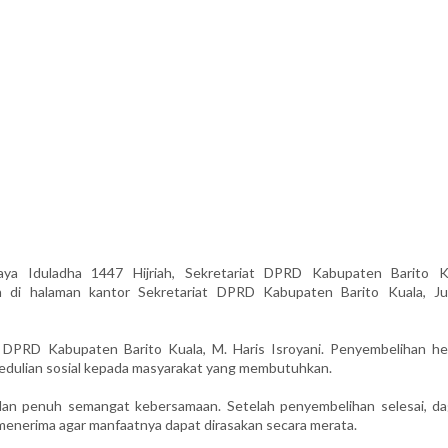
a Iduladha 1447 Hijriah, Sekretariat DPRD Kabupaten Barito K
 di halaman kantor Sekretariat DPRD Kabupaten Barito Kuala, Ju
s DPRD Kabupaten Barito Kuala, M. Haris Isroyani. Penyembelihan h
pedulian sosial kepada masyarakat yang membutuhkan.
 dan penuh semangat kebersamaan. Setelah penyembelihan selesai, da
menerima agar manfaatnya dapat dirasakan secara merata.