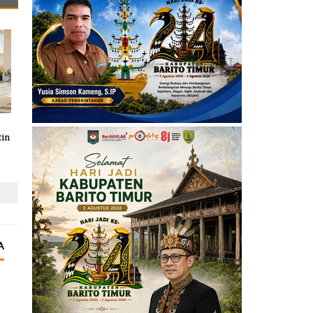
tin
A