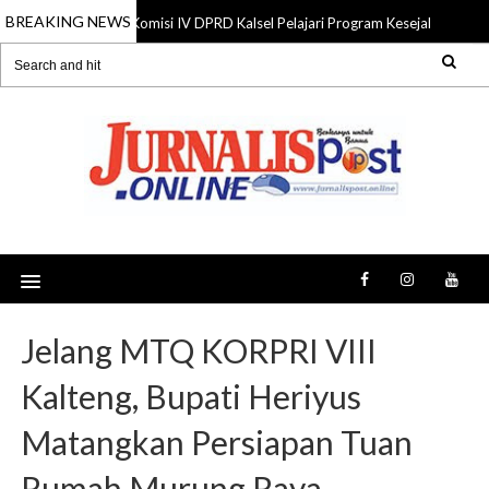
BREAKING NEWS
Komisi IV DPRD Kalsel Pelajari Program Kesejahteraan R
06 Aug 2026
Jelang MTQ KORPRI VIII
Kalteng, Bupati Heriyus
Matangkan Persiapan Tuan
Rumah Murung Raya