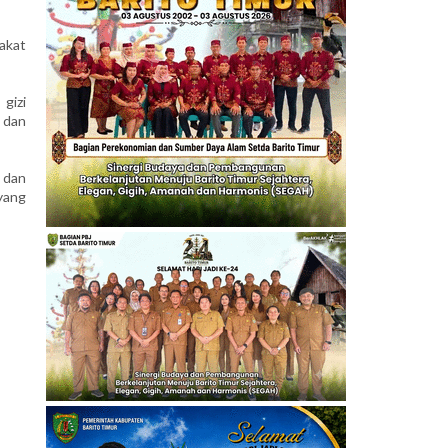
akat
gizi
 dan
 dan
yang