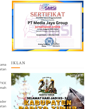
IKLAN
sama
atan
 PKK
umah
ader
atan