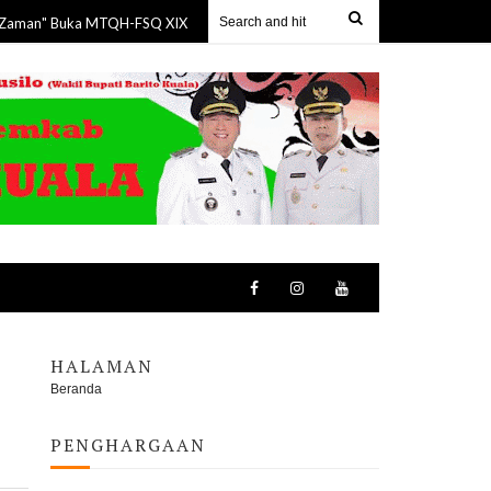
uka MTQH-FSQ XIX Seruyan, 150 Pelajar Tampilkan Tarian Kolosal Bangun Be
HALAMAN
Beranda
PENGHARGAAN