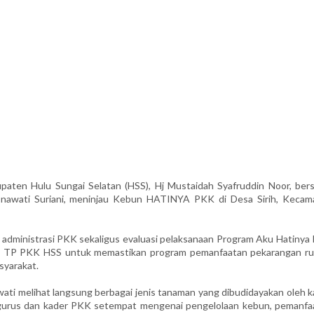
n Hulu Sungai Selatan (HSS), Hj Mustaidah Syafruddin Noor, ber
snawati Suriani, meninjau Kebun HATINYA PKK di Desa Sirih, Kecam
 administrasi PKK sekaligus evaluasi pelaksanaan Program Aku Hatinya
upaya TP PKK HSS untuk memastikan program pemanfaatan pekarangan r
syarakat.
ati melihat langsung berbagai jenis tanaman yang dibudidayakan oleh k
ngurus dan kader PKK setempat mengenai pengelolaan kebun, pemanfa