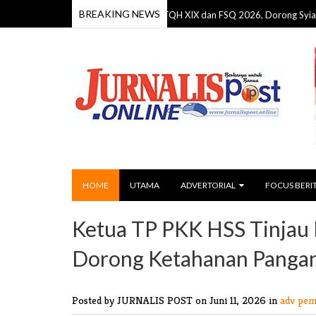
BREAKING NEWS
Bupati Seruyan Resmi Buka MTQH XIX dan FSQ 2026, Dorong Syiar Islam Se
HOME
UTAMA
ADVERTORIAL
FOCUS BERI
Ketua TP PKK HSS Tinjau
Dorong Ketahanan Pangan
Posted by JURNALIS POST
on Juni 11, 2026 in
adv pem