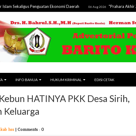
kaligus Penguatan Ekonomi Daerah
"Prahara Akhir Zaman" B
06 Aug 2026
TA
INFO BANUA
HUKUM KRIMINAL
EDISI CETAK
 Kebun HATINYA PKK Desa Sirih,
 Keluarga
kab hss
|
Comments : 0