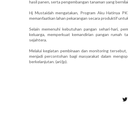
hasil panen, serta pengembangan tanaman yang bernila
Hj Mustaidah mengatakan, Program Aku Hatinya PKK
memanfaatkan lahan pekarangan secara produktif untu
Selain memenuhi kebutuhan pangan sehari-hari, pem
keluarga, memperkuat kemandirian pangan rumah ta
sejahtera.
Melalui kegiatan pembinaan dan monitoring terseb
menjadi percontohan bagi masyarakat dalam mengop
berkelanjutan. (ari/jp).