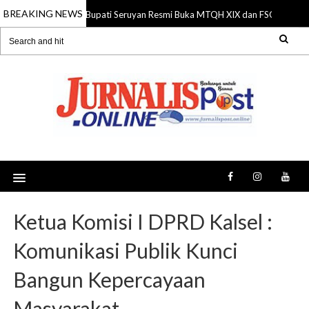
BREAKING NEWS
Bupati Seruyan Resmi Buka MTQH XIX dan FSQ 2026, Do
06 Aug 2026
Ketua Komisi I DPRD Kalsel :
Komunikasi Publik Kunci
Bangun Kepercayaan
Masyarakat