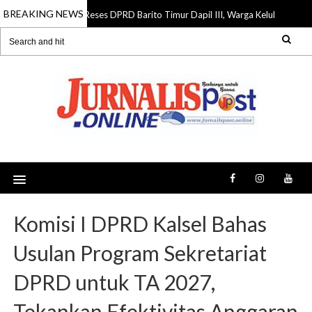
BREAKING NEWS
Reses DPRD Barito Timur Dapil III, Warga Keluhkan Jalan R
07 Aug 2026
Komisi I DPRD Kalsel Bahas
Usulan Program Sekretariat
DPRD untuk TA 2027,
Tekankan Efektivitas Anggaran