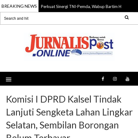
BREAKING NEWS
Perkuat Sinergi TNI-Pemda, Wabup Bartim Hadiri HU
10 Aug 2026
Komisi I DPRD Kalsel Tindak
Lanjuti Sengketa Lahan Lingkar
Selatan, Sembilan Borongan
Belum Terbayar