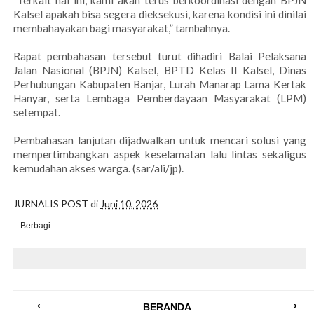
"Terkait hal ini, kami akan terus berkoordinasi dengan BPJN
Kalsel apakah bisa segera dieksekusi, karena kondisi ini dinilai
membahayakan bagi masyarakat,” tambahnya.
Rapat pembahasan tersebut turut dihadiri Balai Pelaksana
Jalan Nasional (BPJN) Kalsel, BPTD Kelas II Kalsel, Dinas
Perhubungan Kabupaten Banjar, Lurah Manarap Lama Kertak
Hanyar, serta Lembaga Pemberdayaan Masyarakat (LPM)
setempat.
Pembahasan lanjutan dijadwalkan untuk mencari solusi yang
mempertimbangkan aspek keselamatan lalu lintas sekaligus
kemudahan akses warga. (sar/ali/jp).
JURNALIS POST
di
Juni 10, 2026
Berbagi
‹
›
BERANDA