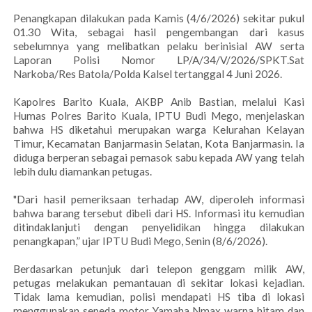
Penangkapan dilakukan pada Kamis (4/6/2026) sekitar pukul
01.30 Wita, sebagai hasil pengembangan dari kasus
sebelumnya yang melibatkan pelaku berinisial AW serta
Laporan Polisi Nomor LP/A/34/V/2026/SPKT.Sat
Narkoba/Res Batola/Polda Kalsel tertanggal 4 Juni 2026.
Kapolres Barito Kuala, AKBP Anib Bastian, melalui Kasi
Humas Polres Barito Kuala, IPTU Budi Mego, menjelaskan
bahwa HS diketahui merupakan warga Kelurahan Kelayan
Timur, Kecamatan Banjarmasin Selatan, Kota Banjarmasin. Ia
diduga berperan sebagai pemasok sabu kepada AW yang telah
lebih dulu diamankan petugas.
"Dari hasil pemeriksaan terhadap AW, diperoleh informasi
bahwa barang tersebut dibeli dari HS. Informasi itu kemudian
ditindaklanjuti dengan penyelidikan hingga dilakukan
penangkapan,” ujar IPTU Budi Mego, Senin (8/6/2026).
Berdasarkan petunjuk dari telepon genggam milik AW,
petugas melakukan pemantauan di sekitar lokasi kejadian.
Tidak lama kemudian, polisi mendapati HS tiba di lokasi
menggunakan sepeda motor Yamaha Nmax warna hitam dan