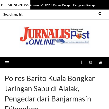
BREAKING NEWS
Komisi IV DPRD Kalsel Pelajari Program Kesejahteraan R
06 Aug 2026
Polres Barito Kuala Bongkar
Jaringan Sabu di Alalak,
Pengedar dari Banjarmasin
Ditangkap