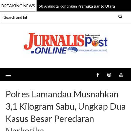
BREAKING NEWS
58 Anggota Kontingen Pramuka Barito Utara Diberang
09 Aug 2026
Polres Lamandau Musnahkan
3,1 Kilogram Sabu, Ungkap Dua
Kasus Besar Peredaran
Narkotika