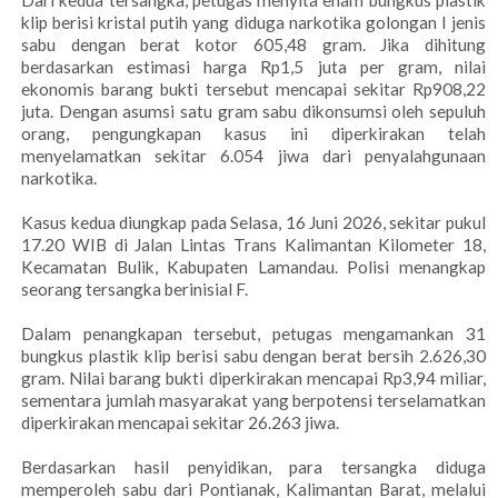
Dari kedua tersangka, petugas menyita enam bungkus plastik
klip berisi kristal putih yang diduga narkotika golongan I jenis
sabu dengan berat kotor 605,48 gram. Jika dihitung
berdasarkan estimasi harga Rp1,5 juta per gram, nilai
ekonomis barang bukti tersebut mencapai sekitar Rp908,22
juta. Dengan asumsi satu gram sabu dikonsumsi oleh sepuluh
orang, pengungkapan kasus ini diperkirakan telah
menyelamatkan sekitar 6.054 jiwa dari penyalahgunaan
narkotika.
Kasus kedua diungkap pada Selasa, 16 Juni 2026, sekitar pukul
17.20 WIB di Jalan Lintas Trans Kalimantan Kilometer 18,
Kecamatan Bulik, Kabupaten Lamandau. Polisi menangkap
seorang tersangka berinisial F.
Dalam penangkapan tersebut, petugas mengamankan 31
bungkus plastik klip berisi sabu dengan berat bersih 2.626,30
gram. Nilai barang bukti diperkirakan mencapai Rp3,94 miliar,
sementara jumlah masyarakat yang berpotensi terselamatkan
diperkirakan mencapai sekitar 26.263 jiwa.
Berdasarkan hasil penyidikan, para tersangka diduga
memperoleh sabu dari Pontianak, Kalimantan Barat, melalui