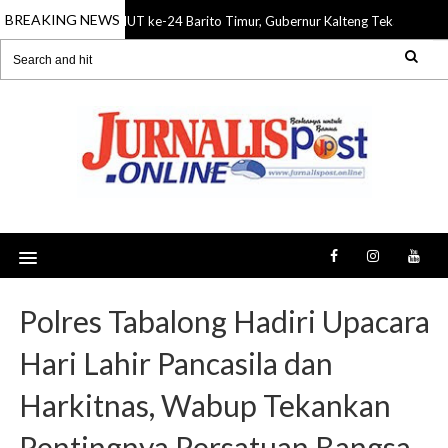
BREAKING NEWS
HUT ke-24 Barito Timur, Gubernur Kalteng Tekankan Sin
08 Aug 2026
Polres Tabalong Hadiri Upacara
Hari Lahir Pancasila dan
Harkitnas, Wabup Tekankan
Pentingnya Persatuan Bangsa