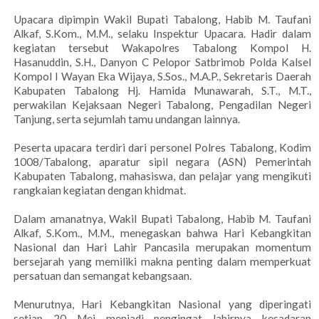
Upacara dipimpin Wakil Bupati Tabalong, Habib M. Taufani
Alkaf, S.Kom., M.M., selaku Inspektur Upacara. Hadir dalam
kegiatan tersebut Wakapolres Tabalong Kompol H.
Hasanuddin, S.H., Danyon C Pelopor Satbrimob Polda Kalsel
Kompol I Wayan Eka Wijaya, S.Sos., M.A.P., Sekretaris Daerah
Kabupaten Tabalong Hj. Hamida Munawarah, S.T., M.T.,
perwakilan Kejaksaan Negeri Tabalong, Pengadilan Negeri
Tanjung, serta sejumlah tamu undangan lainnya.
Peserta upacara terdiri dari personel Polres Tabalong, Kodim
1008/Tabalong, aparatur sipil negara (ASN) Pemerintah
Kabupaten Tabalong, mahasiswa, dan pelajar yang mengikuti
rangkaian kegiatan dengan khidmat.
Dalam amanatnya, Wakil Bupati Tabalong, Habib M. Taufani
Alkaf, S.Kom., M.M., menegaskan bahwa Hari Kebangkitan
Nasional dan Hari Lahir Pancasila merupakan momentum
bersejarah yang memiliki makna penting dalam memperkuat
persatuan dan semangat kebangsaan.
Menurutnya, Hari Kebangkitan Nasional yang diperingati
setiap 20 Mei menjadi pengingat lahirnya kesadaran