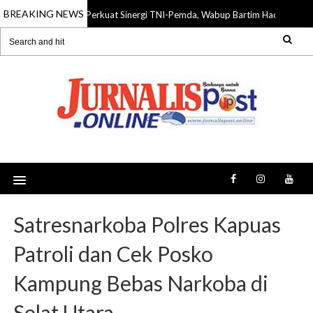
BREAKING NEWS
Perkuat Sinergi TNI-Pemda, Wabup Bartim Hadiri HUT 
10 Aug 2026
Satresnarkoba Polres Kapuas
Patroli dan Cek Posko
Kampung Bebas Narkoba di
Selat Utara