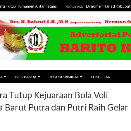
 Turnamen Antarinstansi
Dimomen Harjad Kabupaten ke-24, 
05 Aug 2026
TA
INFO BANUA
HUKUM KRIMINAL
EDISI CETAK
ara Tutup Kejuaraan Bola Voli
 Barut Putra dan Putri Raih Gelar