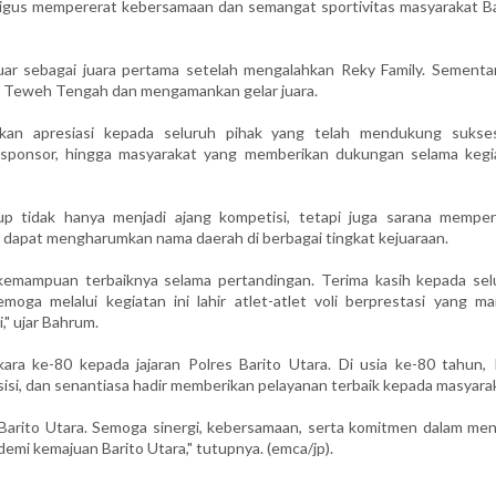
aligus mempererat kebersamaan dan semangat sportivitas masyarakat Ba
eluar sebagai juara pertama setelah mengalahkan Reky Family. Sementar
an Teweh Tengah dan mengamankan gelar juara.
kan apresiasi kepada seluruh pihak yang telah mendukung sukse
t, sponsor, hingga masyarakat yang memberikan dukungan selama kegi
up tidak hanya menjadi ajang kompetisi, tetapi juga sarana memper
ng dapat mengharumkan nama daerah di berbagai tingkat kejuaraan.
kemampuan terbaiknya selama pertandingan. Terima kasih kepada sel
emoga melalui kegiatan ini lahir atlet-atlet voli berprestasi yang m
," ujar Bahrum.
a ke-80 kepada jajaran Polres Barito Utara. Di usia ke-80 tahun, P
esisi, dan senantiasa hadir memberikan pelayanan terbaik kepada masyara
 Barito Utara. Semoga sinergi, kebersamaan, serta komitmen dalam men
emi kemajuan Barito Utara," tutupnya. (emca/jp).