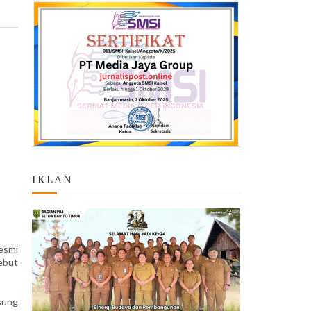
IKLAN
esmi
ebut
sung