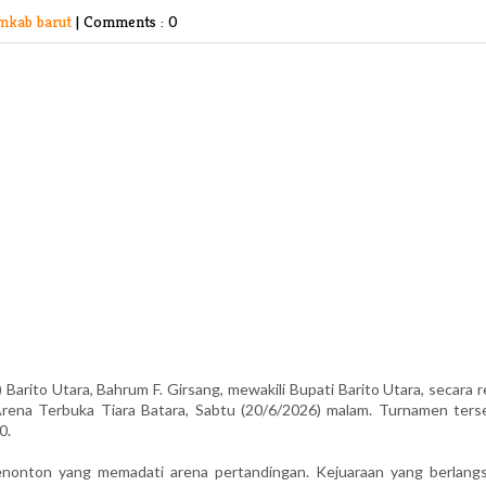
mkab barut
|
Comments : 0
rito Utara, Bahrum F. Girsang, mewakili Bupati Barito Utara, secara r
rena Terbuka Tiara Batara, Sabtu (20/6/2026) malam. Turnamen ters
0.
enonton yang memadati arena pertandingan. Kejuaraan yang berlang