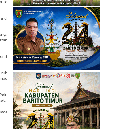
rito
a di
snya
atan
erat
uruh
ampu
olri
kat.
jaga