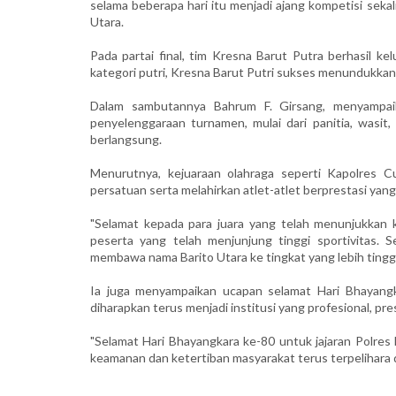
selama beberapa hari itu menjadi ajang kompetisi sek
Utara.
Pada partai final, tim Kresna Barut Putra berhasil k
kategori putri, Kresna Barut Putri sukses menundukk
Dalam sambutannya Bahrum F. Girsang, menyampai
penyelenggaraan turnamen, mulai dari panitia, wasi
berlangsung.
Menurutnya, kejuaraan olahraga seperti Kapolres C
persatuan serta melahirkan atlet-atlet berprestasi ya
"Selamat kepada para juara yang telah menunjukkan 
peserta yang telah menjunjung tinggi sportivitas. S
membawa nama Barito Utara ke tingkat yang lebih tinggi
Ia juga menyampaikan ucapan selamat Hari Bhayangkar
diharapkan terus menjadi institusi yang profesional, pr
"Selamat Hari Bhayangkara ke-80 untuk jajaran Polres
keamanan dan ketertiban masyarakat terus terpelihara d