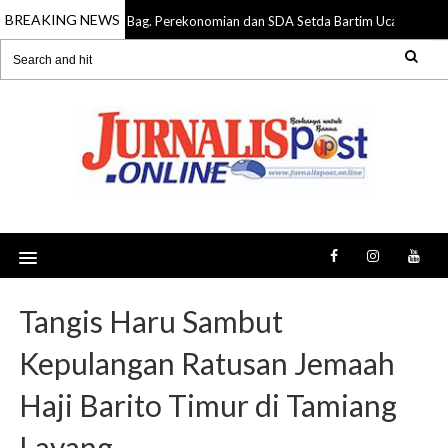
BREAKING NEWS
Bag. Perekonomian dan SDA Setda Bartim Ucapkan Sela
06 Aug 2026
Tangis Haru Sambut
Kepulangan Ratusan Jemaah
Haji Barito Timur di Tamiang
Layang